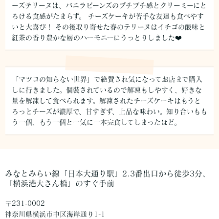
ーズテリーヌは、バニラビーンズのプチプチ感とクリーミーにと
ろける食感がたまらず。 チーズケーキが苦手な友達も食べやす
いと大喜び！ その後取り寄せた春のテリーヌはイチゴの酸味と
紅茶の香り豊かな層のハーモニーにうっとりしました❤️
「マツコの知らない世界」で絶賛され気になってお店まで購入
しに行きました。個装されているので解凍もしやすく、好きな
量を解凍して食べられます。解凍されたチーズケーキはもうと
ろっとチーズが濃厚で、甘すぎず、上品な味わい。知り合いもも
う一個、もう一個と一気に一本完食してしまったほど。
みなとみらい線「日本大通り駅」2.3番出口から徒歩3分、
「横浜港大さん橋」のすぐ手前
〒231-0002
神奈川県横浜市中区海岸通り1-1